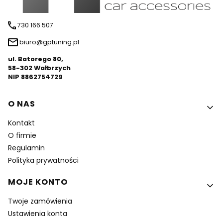
730 166 507
biuro@gptuning.pl
ul. Batorego 80,
58-302 Wałbrzych
NIP 8862754729
Linki w stopce
O NAS
Kontakt
O firmie
Regulamin
Polityka prywatności
MOJE KONTO
Twoje zamówienia
Ustawienia konta