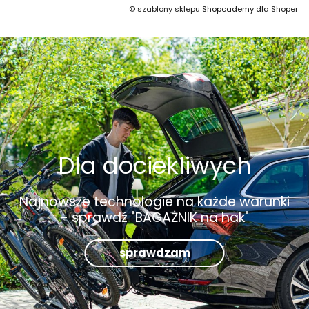
©
szablony sklepu
Shopcademy dla
Shoper
Dla dociekliwych
Najnowsze technologie na każde warunki
- sprawdź "BAGAŻNIK na hak"
sprawdzam