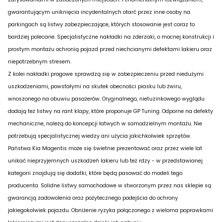
gwarantującym uniknięcia incydentalnych otarć przez inne osoby na
parkingach są listwy zabezpieczające, których stosowanie jest coraz to
bardziej polecane. Specjalistyczne nakładki na zderzaki, o mocnej konstrukcji i
prostym montażu ochronią pojazd przed niechcianymi defektami lakieru oraz
niepotrzebnym stresem.
Z kolei nakładki progowe sprawdzą się w zabezpieczeniu przed niedużymi
uszkodzeniami, powstałymi na skutek obecności piasku lub żwiru,
wnoszonego na obuwiu pasażerów. Oryginalnego, nietuzinkowego wyglądu
dodają też listwy na rant klapy, które proponuje GP Tuning. Odporne na defekty
mechaniczne, należą do koncepcji łatwych w samodzielnym montażu. Nie
potrzebują specjalistycznej wiedzy ani użycia jakichkolwiek sprzętów.
Państwa Kia Magentis może się świetnie prezentować oraz przez wiele lat
unikać nieprzyjemnych uszkodzeń lakieru lub też rdzy - w przedstawianej
kategorii znajdują się dodatki, które będą pasować do modeli tego
producenta. Solidne listwy samochodowe w stworzonym przez nas sklepie są
gwarancją zadowolenia oraz pożytecznego podejścia do ochrony
jakiegokolwiek pojazdu. Obniżenie ryzyka połączonego z wieloma poprawkami