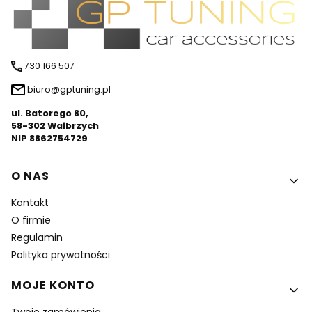
730 166 507
biuro@gptuning.pl
ul. Batorego 80,
58-302 Wałbrzych
NIP 8862754729
Linki w stopce
O NAS
Kontakt
O firmie
Regulamin
Polityka prywatności
MOJE KONTO
Twoje zamówienia