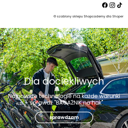
©
szablony sklepu
Shopcademy dla
Shoper
Dla dociekliwych
Najnowsze technologie na każde warunki
- sprawdź "BAGAŻNIK na hak"
sprawdzam