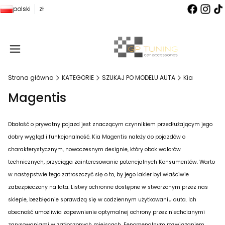
polski
zł
Produ
Strona główna
KATEGORIE
SZUKAJ PO MODELU AUTA
Kia
Magentis
Dbałość o prywatny pojazd jest znaczącym czynnikiem przedłużającym jego
dobry wygląd i funkcjonalność. Kia Magentis należy do pojazdów o
charakterystycznym, nowoczesnym designie, który obok walorów
technicznych, przyciąga zainteresowanie potencjalnych Konsumentów. Warto
w następstwie tego zatroszczyć się o to, by jego lakier był właściwie
zabezpieczony na lata. Listwy ochronne dostępne w stworzonym przez nas
sklepie, bezbłędnie sprawdzą się w codziennym użytkowaniu auta. Ich
obecność umożliwia zapewnienie optymalnej ochrony przez niechcianymi
zarysowaniami w zatłoczonych miejscach. Fenomenalnym rozwiązaniem,