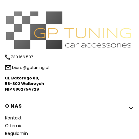
730 166 507
biuro@gptuning.pl
ul. Batorego 80,
58-302 Wałbrzych
NIP 8862754729
Linki w stopce
O NAS
Kontakt
O firmie
Regulamin