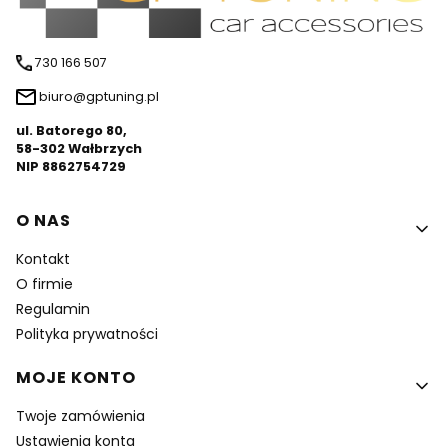
730 166 507
biuro@gptuning.pl
ul. Batorego 80,
58-302 Wałbrzych
NIP 8862754729
Linki w stopce
O NAS
Kontakt
O firmie
Regulamin
Polityka prywatności
MOJE KONTO
Twoje zamówienia
Ustawienia konta