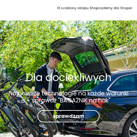
©
szablony sklepu
Shopcademy dla
Shoper
Dla dociekliwych
Najnowsze technologie na każde warunki
- sprawdź "BAGAŻNIK na hak"
sprawdzam