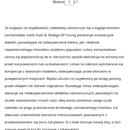
Strona
z 1
Ze względu na wyjątkowość, należałoby zatroszczyć się o wygląd karoserii
samochodów marki Audi A1. Dlatego GP Tuning prezentuje innowacyjne
dodatki, pozwalające na zabezpieczenie lakieru, jak i dodanie
niepowtarzalnego charakteru każdemu pojazdowi. Listwy samochodowe
cieszą się popularnością, bo w rzeczywisty sposób oddziałują na ochronę aut
przed zarysowaniami lub uszkodzeniami. Listwa na zderzak wyśmienicie się
komponuje z dowolnym modelem, zabezpieczając przed otarciami w
przepełnionych miejscach. Wąska uliczka czy wypełniony po brzegi parking
przed sklepem nie stanowi zagrożenia. Posiadając listwy zabezpieczające,
redukuje się niebezpieczeństwo defektów mechanicznych, powstałych na
skutek nieostrożności innych ludzi. Ideą wartą zwrócenia uwagi są też
nakładki na progi, przeznaczone do łatwego, samodzielnego montażu. Ich
obecność uniemożliwia tworzenia mikrouszkodzeń, powiązanych z
przedostawaniem się żwiru lub piasku. To z kolei hamuje rozwój rdzy, a tym
samym niweluje koszty związane z lakiernikiem.