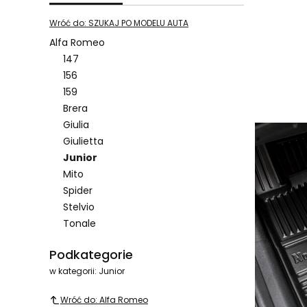
Wróć do: SZUKAJ PO MODELU AUTA
Alfa Romeo
147
Lista pro
156
159
Brera
Giulia
Giulietta
Junior
Mito
Spider
Stelvio
Tonale
Koniec menu
Podkategorie
w kategorii: Junior
Wróć do: Alfa Romeo