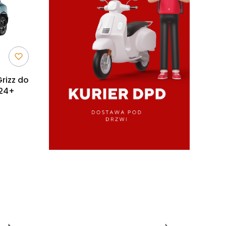
rizz do
024+