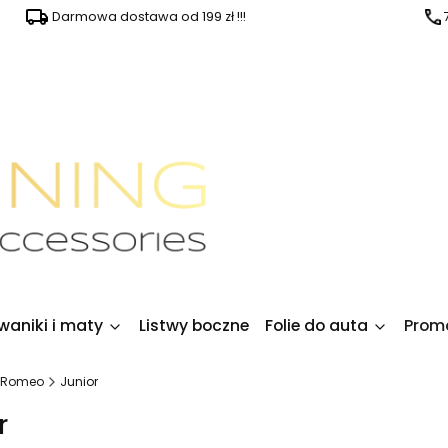
Darmowa dostawa od 199 zł !!!
waniki i maty
Listwy boczne
Folie do auta
Prom
a Romeo
Junior
r