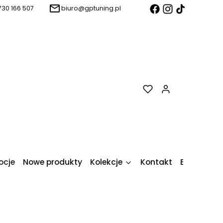
730 166 507
biuro@gptuning.pl
Produkty w k
ocje
Nowe produkty
Kolekcje
Kontakt
Blog