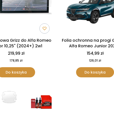
towa Grizz do Alfa Romeo
Folia ochronna na progi G
or 10,25" (2024+) 2w1
Alfa Romeo Junior 2
219,99 zł
154,99 zł
178,85 zł
126,01 zł
Do koszyka
Do koszyka