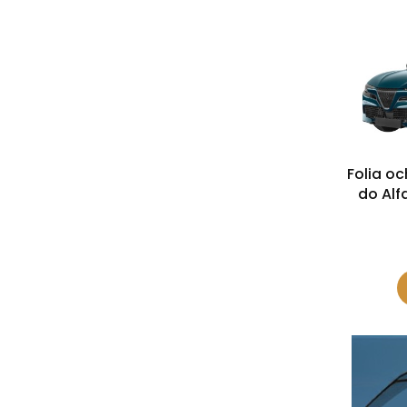
Folia o
do Alf