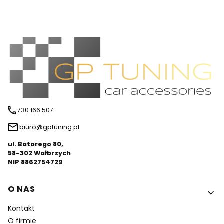
730 166 507
biuro@gptuning.pl
ul. Batorego 80,
58-302 Wałbrzych
NIP 8862754729
Linki w stopce
O NAS
Kontakt
O firmie