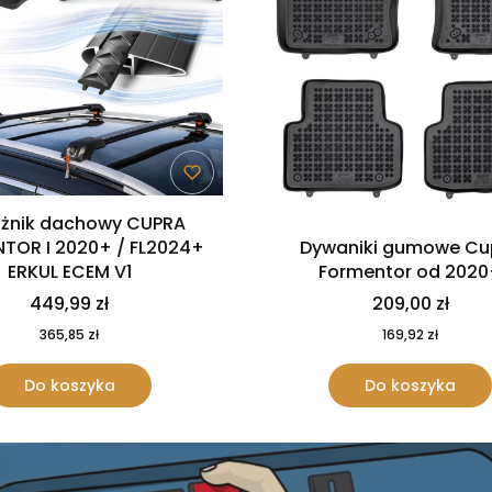
żnik dachowy CUPRA
TOR I 2020+ / FL2024+
Dywaniki gumowe Cu
ERKUL ECEM V1
Formentor od 202
449,99 zł
209,00 zł
365,85 zł
169,92 zł
Do koszyka
Do koszyka