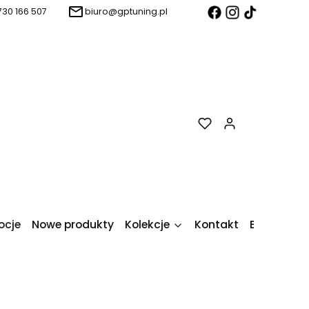
730 166 507
biuro@gptuning.pl
Produkty w k
ocje
Nowe produkty
Kolekcje
Kontakt
Blog