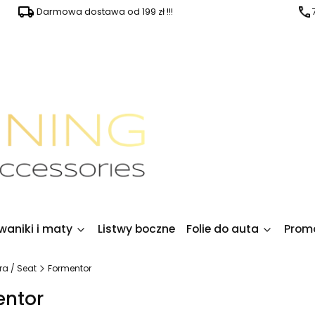
Darmowa dostawa od 199 zł !!!
waniki i maty
Listwy boczne
Folie do auta
Prom
a / Seat
Formentor
entor