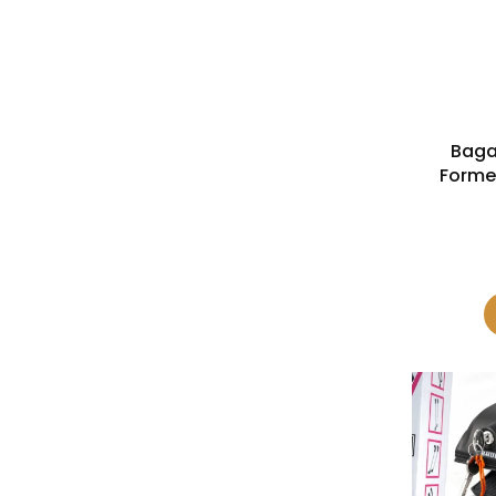
Baga
Formen