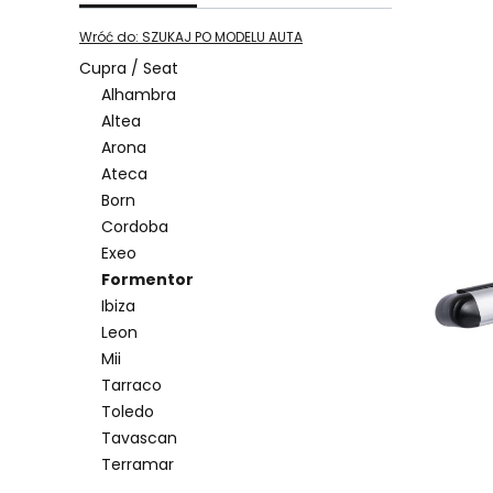
Wróć do: SZUKAJ PO MODELU AUTA
Cupra / Seat
Alhambra
Lista pro
Altea
Arona
Ateca
Born
Cordoba
Exeo
Formentor
Ibiza
Leon
Mii
Tarraco
Toledo
Tavascan
Terramar
Koniec menu