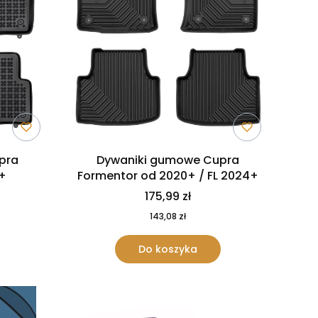
pra
Dywaniki gumowe Cupra
0+
Formentor od 2020+ / FL 2024+
175,99 zł
143,08 zł
Do koszyka