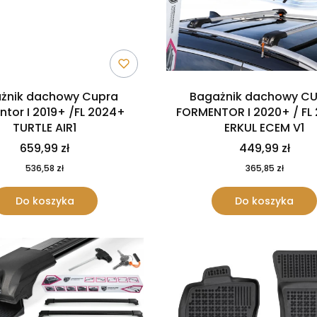
żnik dachowy Cupra
Bagażnik dachowy C
tor I 2019+ /FL 2024+
FORMENTOR I 2020+ / FL
TURTLE AIR1
ERKUL ECEM V1
659,99 zł
449,99 zł
536,58 zł
365,85 zł
Do koszyka
Do koszyka