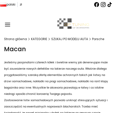
polski
zł
Produ
Strona główna
KATEGORIE
SZUKAJ PO MODELU AUTA
Porsche
Macan
Jesteśmy pasjonatami czterech kółek i świetnie wiemy jak denerwujące może
być zauważenie nowych defektów na lakierze naszego auta. Właśnie dlatego
przygotowaliśmy szeroką ofertę elementów ochronnych takich jak listwy na
drzwi samochodowe, nakładki na progi samochodowe, nakładki na rant klapy
bagażnika oraz inne. Wszystkie te akcesoria pozwalają w łatwy i co istotne
niedrogi sposób chronić karoserię Twojego pojazdu.
Zastosowanie listw samochodowych pozwala uniknąć stresujących sytuacji i
zaoszczędzić na ewentualnych naprawach blacharskich. Trzeba mieć
świadomość, że nawet minimalny ubytek na lakierze po pewnym czasie