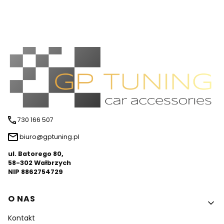
730 166 507
biuro@gptuning.pl
ul. Batorego 80,
58-302 Wałbrzych
NIP 8862754729
Linki w stopce
O NAS
Kontakt