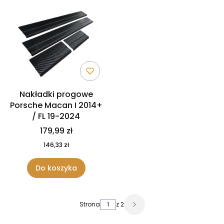
Nakładki progowe
Porsche Macan I 2014+
/ FL 19-2024
179,99 zł
146,33 zł
Do koszyka
Strona
z 2