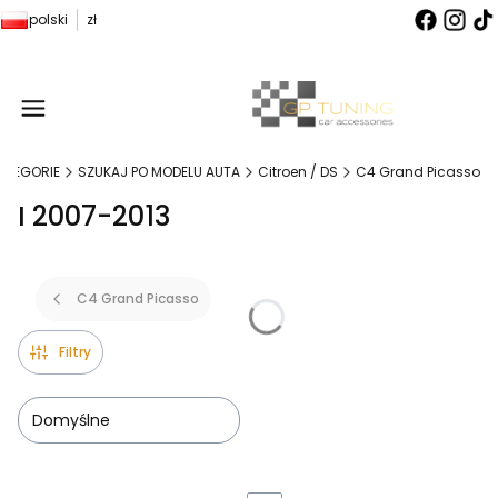
polski
zł
Produ
ATEGORIE
SZUKAJ PO MODELU AUTA
Citroen / DS
C4 Grand Picasso
I 2007-2013
C4 Grand Picasso
Filtry
Domyślne