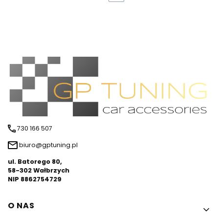
730 166 507
biuro@gptuning.pl
ul. Batorego 80,
58-302 Wałbrzych
NIP 8862754729
Linki w stopce
O NAS