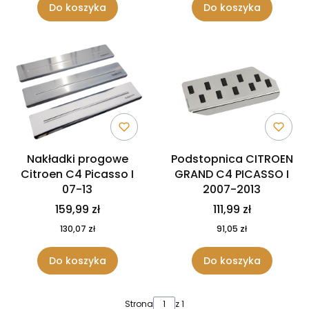
Do koszyka
Do koszyka
Nakładki progowe
Podstopnica CITROEN
Citroen C4 Picasso I
GRAND C4 PICASSO I
07-13
2007-2013
159,99 zł
111,99 zł
130,07 zł
91,05 zł
Do koszyka
Do koszyka
Strona
z 1