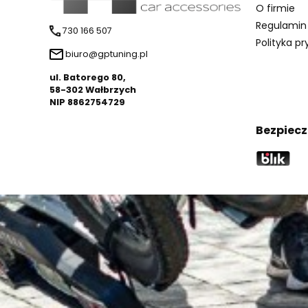
O firmie
Regulamin
730 166 507
Polityka p
biuro@gptuning.pl
ul. Batorego 80,
58-302 Wałbrzych
NIP 8862754729
Bezpiecz