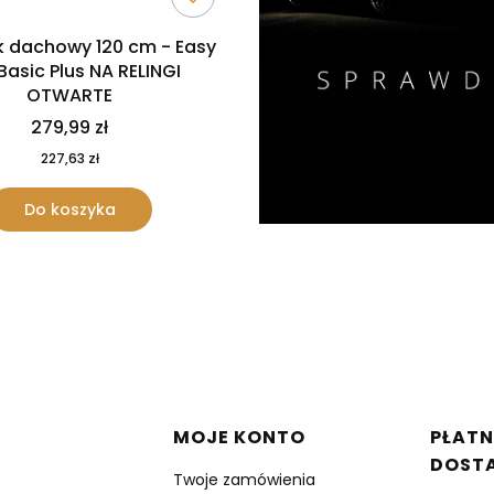
k dachowy 120 cm - Easy
 Basic Plus NA RELINGI
OTWARTE
279,99 zł
227,63 zł
Do koszyka
w stopce
MOJE KONTO
PŁATN
DOST
Twoje zamówienia