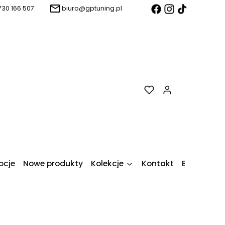
730 166 507
biuro@gptuning.pl
Produkty w k
ocje
Nowe produkty
Kolekcje
Kontakt
Blog