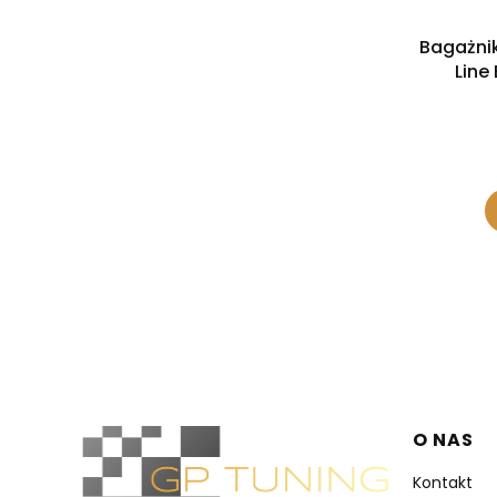
Bagażni
Line
Linki 
O NAS
Kontakt