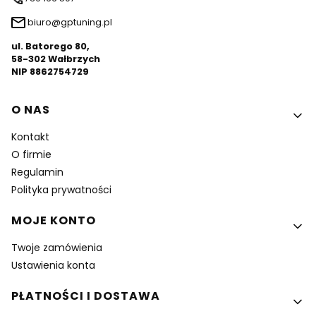
biuro@gptuning.pl
ul. Batorego 80,
58-302 Wałbrzych
NIP 8862754729
Linki w stopce
O NAS
Kontakt
O firmie
Regulamin
Polityka prywatności
MOJE KONTO
Twoje zamówienia
Ustawienia konta
PŁATNOŚCI I DOSTAWA