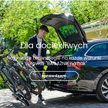
Dla dociekliwych
Najnowsze technologie na każde warunki
- sprawdź "BAGAŻNIK na hak"
sprawdzam