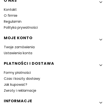
Linki w stopce
O NAS
Kontakt
O firmie
Regulamin
Polityka prywatności
MOJE KONTO
Twoje zamówienia
Ustawienia konta
PŁATNOŚCI I DOSTAWA
Formy płatności
Czas i koszty dostawy
Jak kupować?
Zwroty i reklamacje
INFORMACJE