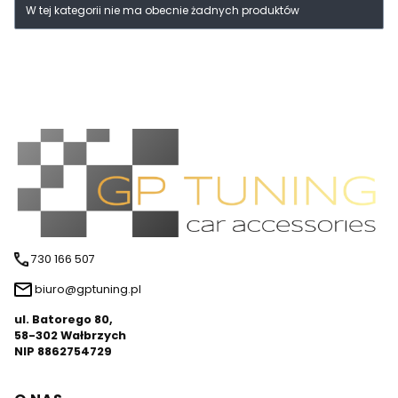
Lista produktów
W tej kategorii nie ma obecnie żadnych produktów
730 166 507
biuro@gptuning.pl
ul. Batorego 80,
58-302 Wałbrzych
NIP 8862754729