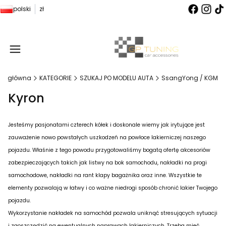
polski
zł
Produ
na główna
KATEGORIE
SZUKAJ PO MODELU AUTA
SsangYong / KGM
Kyron
Jesteśmy pasjonatami czterech kółek i doskonale wiemy jak irytujące jest
zauważenie nowo powstałych uszkodzeń na powłoce lakierniczej naszego
pojazdu. Właśnie z tego powodu przygotowaliśmy bogatą ofertę akcesoriów
zabezpieczających takich jak listwy na bok samochodu, nakładki na progi
samochodowe, nakładki na rant klapy bagażnika oraz inne. Wszystkie te
elementy pozwalają w łatwy i co ważne niedrogi sposób chronić lakier Twojego
pojazdu.
Wykorzystanie nakładek na samochód pozwala uniknąć stresujących sytuacji
i zaoszczędzić na ewentualnych naprawach lakierniczych. Trzeba mieć