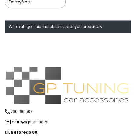
Domyślne
Lista produktów
W tej kategorii nie ma obecnie żadnych produktów
730 166 507
biuro@gptuning.pl
ul. Batorego 80,