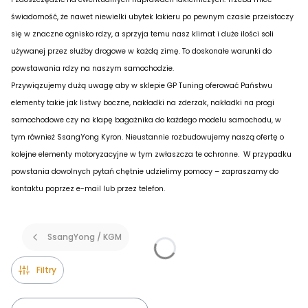
świadomość, że nawet niewielki ubytek lakieru po pewnym czasie przeistoczy
się w znaczne ognisko rdzy, a sprzyja temu nasz klimat i duże ilości soli
używanej przez służby drogowe w każdą zimę. To doskonałe warunki do
powstawania rdzy na naszym samochodzie.
Przywiązujemy dużą uwagę aby w sklepie GP Tuning oferować Państwu
elementy takie jak listwy boczne, nakładki na zderzak, nakładki na progi
samochodowe czy na klapę bagażnika do każdego modelu samochodu, w
tym również SsangYong Kyron. Nieustannie rozbudowujemy naszą ofertę o
kolejne elementy motoryzacyjne w tym zwłaszcza te ochronne. W przypadku
powstania dowolnych pytań chętnie udzielimy pomocy – zapraszamy do
kontaktu poprzez e-mail lub przez telefon.
SsangYong / KGM
Filtry