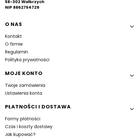
58-302 Wałbrzych
NIP 8862754729
Linki w stopce
O NAS
Kontakt
O firmie
Regulamin
Polityka prywatności
MOJE KONTO
Twoje zamówienia
Ustawienia konta
PŁATNOŚCI I DOSTAWA
Formy płatności
Czas i koszty dostawy
Jak kupować?