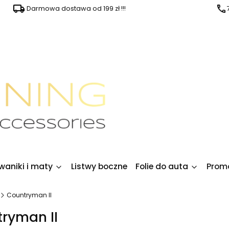
Darmowa dostawa od 199 zł !!!
waniki i maty
Listwy boczne
Folie do auta
Prom
Countryman II
ryman II