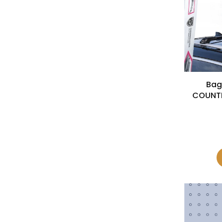
Bag
COUNTR