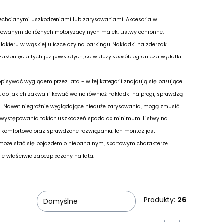
echcianymi uszkodzeniami lub zarysowaniami. Akcesoria w
osowanym do różnych motoryzacyjnych marek. Listwy ochronne,
kieru w wąskiej uliczce czy na parkingu. Nakładki na zderzaki
zasłonięcia tych już powstałych, co w duży sposób ogranicza wydatki
pisywać wyglądem przez lata - w tej kategorii znajdują się pasujące
, do jakich zakwalifikować wolno również nakładki na progi, sprawdzą
ru. Nawet niegroźnie wyglądające nieduże zarysowania, mogą zmusić
wo występowania takich uszkodzeń spada do minimum. Listwy na
a komfortowe oraz sprawdzone rozwiązania. Ich montaż jest
n może stać się pojazdem o niebanalnym, sportowym charakterze.
ie właściwie zabezpieczony na lata.
Produkty:
26
Domyślne