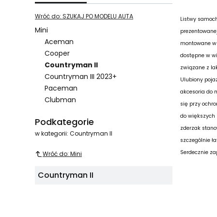
Wróć do: SZUKAJ PO MODELU AUTA
Listwy samoch
Mini
prezentowanej
Aceman
montowane w p
Cooper
dostępne w wi
Countryman II
związane z lak
Countryman III 2023+
Ulubiony poja
Paceman
akcesoria do 
Clubman
się przy ochr
Koniec menu
do większych 
Podkategorie
zderzak stano
w kategorii: Countryman II
szczególnie ł
Serdecznie za
Wróć do: Mini
Countryman II