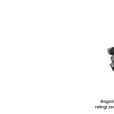
Lista pro
Bagaż
relingi 