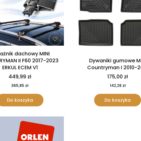
ażnik dachowy MINI
YMAN II F60 2017-2023
Dywaniki gumowe Mi
ERKUL ECEM V1
Countryman I 2010-2
449,99 zł
175,00 zł
365,85 zł
142,28 zł
Do koszyka
Do koszyka