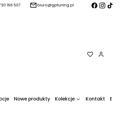
730 166 507
biuro@gptuning.pl
Produkty w k
ocje
Nowe produkty
Kolekcje
Kontakt
Blog