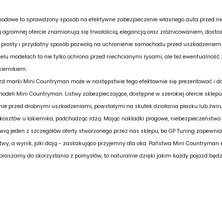
odowe to sprawdzony sposób na efektywne zabezpieczenie własnego auta przed ni
 ogromnej ofercie znamionują się trwałością, elegancją oraz zróżnicowaniem, dost
rosty i przydatny sposób pozwolą na uchronienie samochodu przed uszkodzeniem la
elu modelach to nie tylko ochrona przed niechcianymi rysami, ale też ewentualność 
iernikiem.
zd marki Mini Countryman może w następstwie tego efektownie się prezentować i do
modeli Mini Countryman. Listwy zabezpieczające, dostępne w szerokiej ofercie sklepu
onie przed drobnymi uszkodzeniami, powstałymi na skutek działania piasku lub żwi
kosztów u lakiernika, podchodząc rdzą. Mając nakładki progowe, niebezpieczeńst
wią jeden z szczegółów oferty stworzonego przez nas sklepu, bo GP Tuning zapewni
atwy, a wynik, jaki dają - zaskakująco przyjemny dla oka. Państwa Mini Countryma
praszamy do skorzystania z pomysłów, to naturalnie dzięki jakim każdy pojazd będz