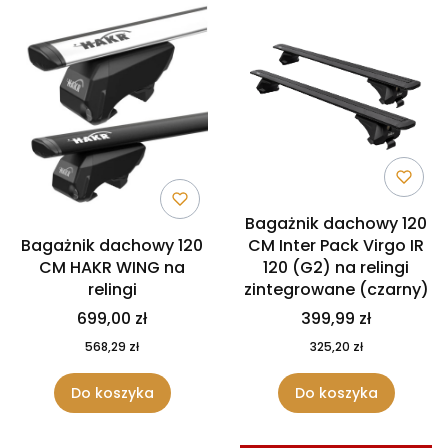
Bagażnik dachowy 120
Bagażnik dachowy 120
CM Inter Pack Virgo IR
CM HAKR WING na
120 (G2) na relingi
relingi
zintegrowane (czarny)
699,00 zł
399,99 zł
568,29 zł
325,20 zł
Do koszyka
Do koszyka