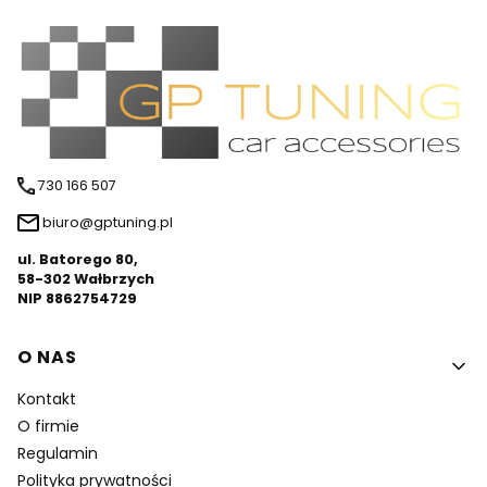
730 166 507
biuro@gptuning.pl
ul. Batorego 80,
58-302 Wałbrzych
NIP 8862754729
Linki w stopce
O NAS
Kontakt
O firmie
Regulamin
Polityka prywatności