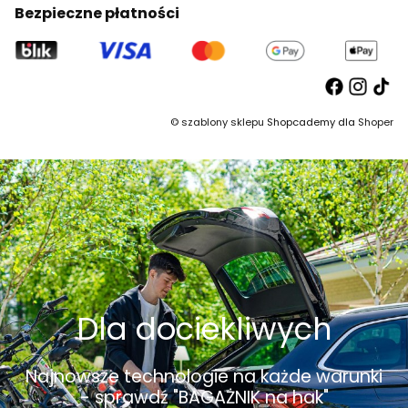
Bezpieczne płatności
©
szablony sklepu
Shopcademy dla
Shoper
Dla dociekliwych
Najnowsze technologie na każde warunki
- sprawdź "BAGAŻNIK na hak"