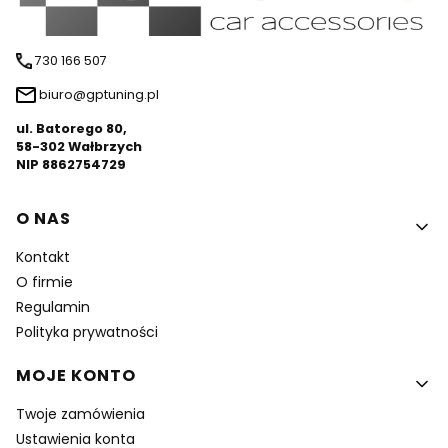
730 166 507
biuro@gptuning.pl
ul. Batorego 80,
58-302 Wałbrzych
NIP 8862754729
Linki w stopce
O NAS
Kontakt
O firmie
Regulamin
Polityka prywatności
MOJE KONTO
Twoje zamówienia
Ustawienia konta