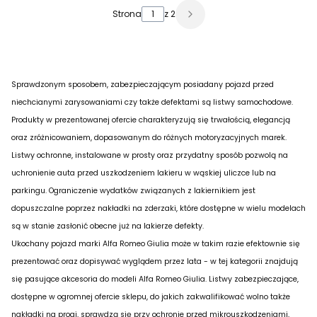
Strona
z 2
Sprawdzonym sposobem, zabezpieczającym posiadany pojazd przed
niechcianymi zarysowaniami czy także defektami są listwy samochodowe.
Produkty w prezentowanej ofercie charakteryzują się trwałością, elegancją
oraz zróżnicowaniem, dopasowanym do różnych motoryzacyjnych marek.
Listwy ochronne, instalowane w prosty oraz przydatny sposób pozwolą na
uchronienie auta przed uszkodzeniem lakieru w wąskiej uliczce lub na
parkingu. Ograniczenie wydatków związanych z lakiernikiem jest
dopuszczalne poprzez nakładki na zderzaki, które dostępne w wielu modelach
są w stanie zasłonić obecne już na lakierze defekty.
Ukochany pojazd marki Alfa Romeo Giulia może w takim razie efektownie się
prezentować oraz dopisywać wyglądem przez lata - w tej kategorii znajdują
się pasujące akcesoria do modeli Alfa Romeo Giulia. Listwy zabezpieczające,
dostępne w ogromnej ofercie sklepu, do jakich zakwalifikować wolno także
nakładki na progi, sprawdzą się przy ochronie przed mikrouszkodzeniami,