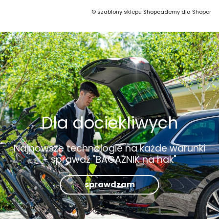
©
szablony sklepu
Shopcademy dla
Shoper
Dla dociekliwych
Najnowsze technologie na każde warunki
- sprawdź "BAGAŻNIK na hak"
sprawdzam