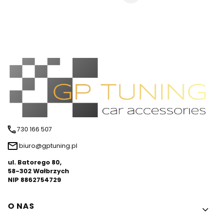
730 166 507
biuro@gptuning.pl
ul. Batorego 80,
58-302 Wałbrzych
NIP 8862754729
Linki w stopce
O NAS