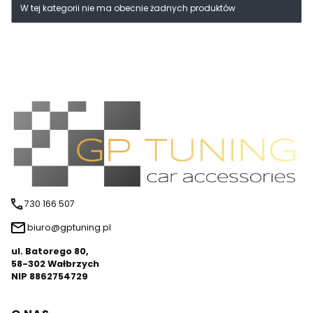
Lista produktów
W tej kategorii nie ma obecnie żadnych produktów
730 166 507
biuro@gptuning.pl
ul. Batorego 80,
58-302 Wałbrzych
NIP 8862754729