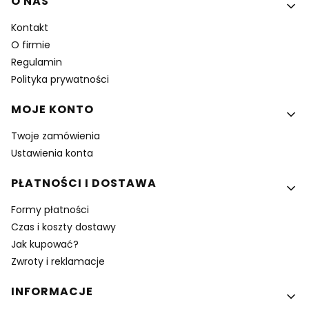
Linki w stopce
O NAS
Kontakt
O firmie
Regulamin
Polityka prywatności
MOJE KONTO
Twoje zamówienia
Ustawienia konta
PŁATNOŚCI I DOSTAWA
Formy płatności
Czas i koszty dostawy
Jak kupować?
Zwroty i reklamacje
INFORMACJE