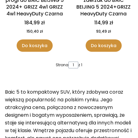
progi do BAIC BEIJING 5
zderzak do BAIC
2024+ GRIZZ 4w1 GRIZZ
BEIJING 5 2024+GRIZZ
4w1 HeavyDuty Czarna
HeavyDuty Czarna
184,99 zł
114,99 zł
150,40 zł
93,49 zł
Do koszyka
Do koszyka
Strona
z 1
Baic 5 to kompaktowy SUV, który zdobywa coraz
większą popularność na polskim rynku. Jego
atrakcyjna cena, połączona z nowoczesnym
designem i bogatym wyposażeniem, sprawiają, że
staje się interesującą alternatywą dla innych modeli
w tej klasie. Wnętrze pojazdu oferuje przestronność i