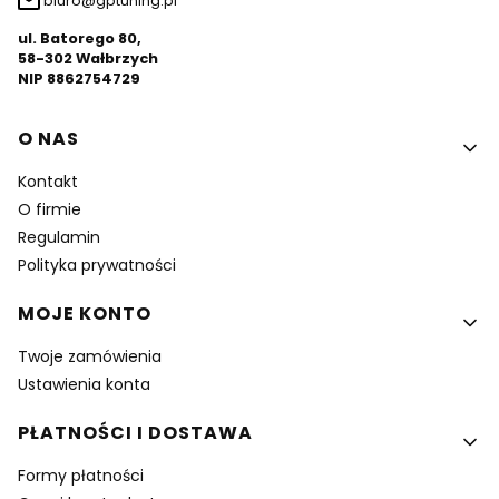
biuro@gptuning.pl
ul. Batorego 80,
58-302 Wałbrzych
NIP 8862754729
Linki w stopce
O NAS
Kontakt
O firmie
Regulamin
Polityka prywatności
MOJE KONTO
Twoje zamówienia
Ustawienia konta
PŁATNOŚCI I DOSTAWA
Formy płatności