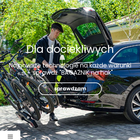
Dla dociekliwych
Najnowsze technologie na każde warunki
- sprawdź "BAGAŻNIK na hak"
sprawdzam