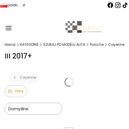
polski
zł
Produ
a główna
KATEGORIE
SZUKAJ PO MODELU AUTA
Porsche
Cayenne
III 2017+
Cayenne
Filtry
Domyślne