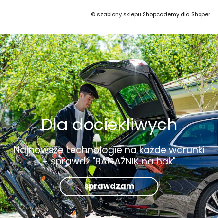
©
szablony sklepu
Shopcademy dla
Shoper
Dla dociekliwych
Najnowsze technologie na każde warunki
- sprawdź "BAGAŻNIK na hak"
sprawdzam