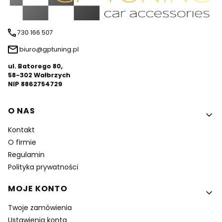
730 166 507
biuro@gptuning.pl
ul. Batorego 80,
58-302 Wałbrzych
NIP 8862754729
Linki w stopce
O NAS
Kontakt
O firmie
Regulamin
Polityka prywatności
MOJE KONTO
Twoje zamówienia
Ustawienia konta