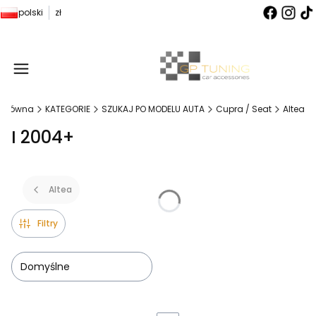
polski
zł
Produ
 główna
KATEGORIE
SZUKAJ PO MODELU AUTA
Cupra / Seat
Altea
I 2004+
Altea
Filtry
Domyślne