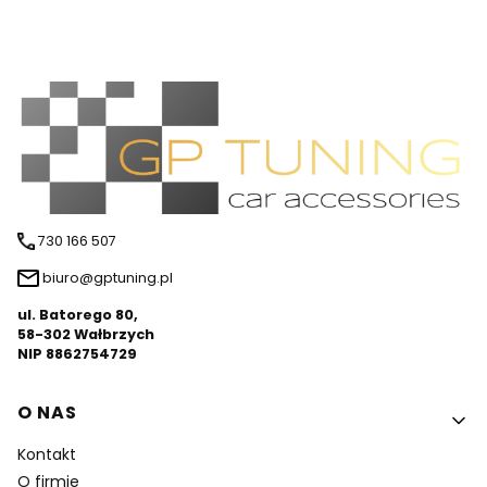
730 166 507
biuro@gptuning.pl
ul. Batorego 80,
58-302 Wałbrzych
NIP 8862754729
Linki w stopce
O NAS
Kontakt
O firmie