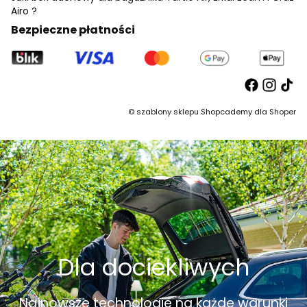
Airo ?
Bezpieczne płatności
©
szablony sklepu
Shopcademy dla
Shoper
Dla dociekliwych
Najnowsze technologie na każde warunki