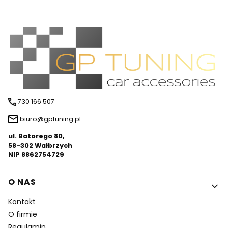
730 166 507
biuro@gptuning.pl
ul. Batorego 80,
58-302 Wałbrzych
NIP 8862754729
Linki w stopce
O NAS
Kontakt
O firmie
Regulamin