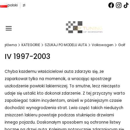
polski
zł
Produ
na główna
KATEGORIE
SZUKAJ PO MODELU AUTA
Volkswagen
Golf
IV 1997-2003
Chyba każdemu właścicielowi auta zdarzyło się, że
zaparkował tylko na momencik, a wracając spostrzegł
uszkodzenie powłoki lakierniczej. To smutne, lecz nieczęsto
udaje się ustalić kto dokonał zdarzenie. Z tej przyczyny warto
zapobiegać takim incydentom, aniżeli w późniejszym czasie
dochodzić wynagrodzenia strat. Lwia część takich niedużych
zniszczeń lakieru powstaje podczas stuknięcia drzwiami
innego pojazdu. Doskonałym sposobem są ochronne listwy
boczne na drzwi auta. Kolejnym notorycznie zdarzającym się