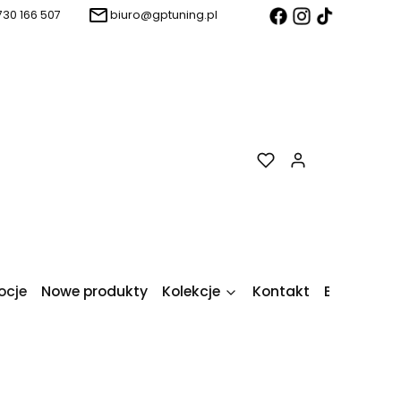
730 166 507
biuro@gptuning.pl
Produkty w k
ocje
Nowe produkty
Kolekcje
Kontakt
Blog