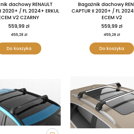
nik dachowy RENAULT
Bagażnik dachowy RE
I 2020+ / FL 2024+ ERKUL
CAPTUR II 2020+ / FL 202
ECEM V2 CZARNY
ECEM V2
559,99 zł
559,99 zł
455,28 zł
455,28 zł
Do koszyka
Do koszyka