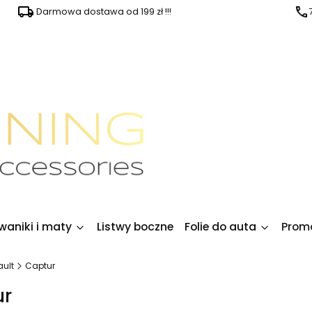
Darmowa dostawa od 199 zł !!!
waniki i maty
Listwy boczne
Folie do auta
Prom
ult
Captur
ur