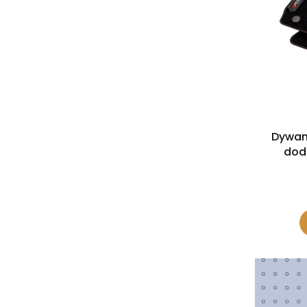
Dywan
dod