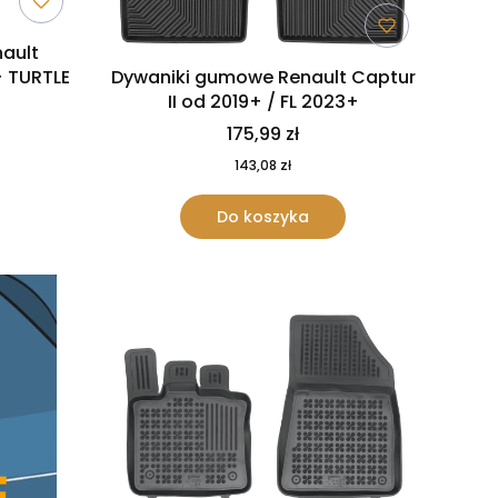
ault
+ TURTLE
Dywaniki gumowe Renault Captur
II od 2019+ / FL 2023+
175,99 zł
143,08 zł
Do koszyka