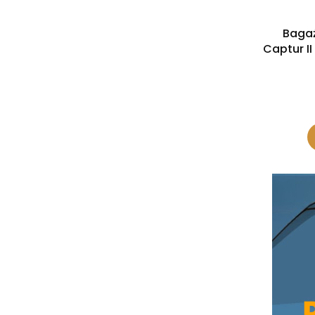
Bagaż
Captur I