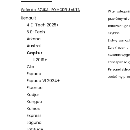
Wróć do: SZUKAJ PO MODELU AUTA
W tej kategor
Renault
przeróżnymi c
4 E-Tech 2025+
bardzo długo z
5 E-Tech
szybkie.
Arkana
Listwy samoch
Austral
Dzięki czemu 
Captur
świetnie wygl
II 2019+
zabezpieczają
Clio
Personel skle
Espace
Jesteśmy prze
Espace VI 2024+
Fluence
Kadjar
Kangoo
Koleos
Express
Lista pro
Laguna
Latitude