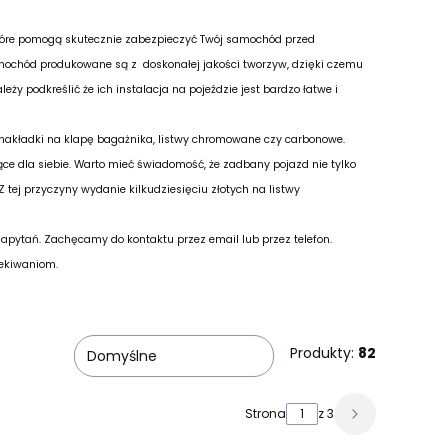
które pomogą skutecznie zabezpieczyć Twój samochód przed
mochód produkowane są z doskonałej jakości tworzyw, dzięki czemu
ży podkreślić że ich instalacja na pojeździe jest bardzo łatwe i
 nakładki na klapę bagażnika, listwy chromowane czy carbonowe.
e dla siebie. Warto mieć świadomość, że zadbany pojazd nie tylko
tej przyczyny wydanie kilkudziesięciu złotych na listwy
zapytań. Zachęcamy do kontaktu przez email lub przez telefon.
zekiwaniom.
Produkty:
82
Domyślne
Strona
z 3