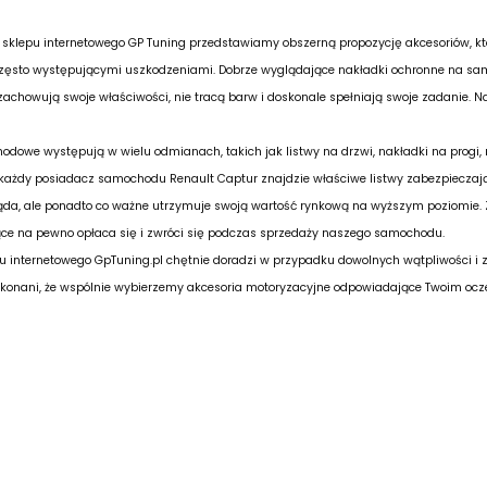
ii sklepu internetowego GP Tuning przedstawiamy obszerną propozycję akcesoriów, 
zęsto występującymi uszkodzeniami. Dobrze wyglądające nakładki ochronne na sa
achowują swoje właściwości, nie tracą barw i doskonale spełniają swoje zadanie. Nale
odowe występują w wielu odmianach, takich jak listwy na drzwi, nakładki na progi,
każdy posiadacz samochodu Renault Captur znajdzie właściwe listwy zabezpieczając
ąda, ale ponadto co ważne utrzymuje swoją wartość rynkową na wyższym poziomie. Z 
ce na pewno opłaca się i zwróci się podczas sprzedaży naszego samochodu.
pu internetowego GpTuning.pl chętnie doradzi w przypadku dowolnych wątpliwości i 
konani, że wspólnie wybierzemy akcesoria motoryzacyjne odpowiadające Twoim oc
duktów