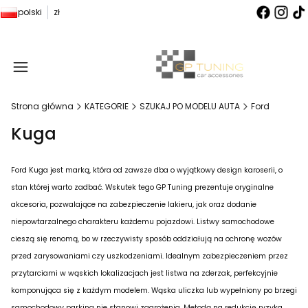
polski
zł
Produ
Strona główna
KATEGORIE
SZUKAJ PO MODELU AUTA
Ford
Kuga
Ford Kuga jest marką, która od zawsze dba o wyjątkowy design karoserii, o
stan której warto zadbać. Wskutek tego GP Tuning prezentuje oryginalne
akcesoria, pozwalające na zabezpieczenie lakieru, jak oraz dodanie
niepowtarzalnego charakteru każdemu pojazdowi. Listwy samochodowe
cieszą się renomą, bo w rzeczywisty sposób oddziałują na ochronę wozów
przed zarysowaniami czy uszkodzeniami. Idealnym zabezpieczeniem przez
przytarciami w wąskich lokalizacjach jest listwa na zderzak, perfekcyjnie
komponująca się z każdym modelem. Wąska uliczka lub wypełniony po brzegi
samochodowy parking nie stanowi zagrożenia. Metodą na redukcję ryzyka