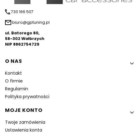
730 166 507
biuro@gptuning.pl
ul. Batorego 80,
58-302 Wałbrzych
NIP 8862754729
Linki w stopce
O NAS
Kontakt
O firmie
Regulamin
Polityka prywatności
MOJE KONTO
Twoje zamówienia
Ustawienia konta