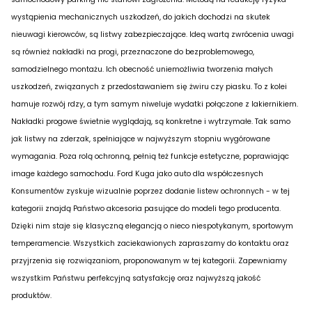
wystąpienia mechanicznych uszkodzeń, do jakich dochodzi na skutek
nieuwagi kierowców, są listwy zabezpieczające. Ideą wartą zwrócenia uwagi
są również nakładki na progi, przeznaczone do bezproblemowego,
samodzielnego montażu. Ich obecność uniemożliwia tworzenia małych
uszkodzeń, związanych z przedostawaniem się żwiru czy piasku. To z kolei
hamuje rozwój rdzy, a tym samym niweluje wydatki połączone z lakiernikiem.
Nakładki progowe świetnie wyglądają, są konkretne i wytrzymałe. Tak samo
jak listwy na zderzak, spełniające w najwyższym stopniu wygórowane
wymagania. Poza rolą ochronną, pełnią też funkcje estetyczne, poprawiając
image każdego samochodu. Ford Kuga jako auto dla współczesnych
Konsumentów zyskuje wizualnie poprzez dodanie listew ochronnych - w tej
kategorii znajdą Państwo akcesoria pasujące do modeli tego producenta.
Dzięki nim staje się klasyczną elegancją o nieco niespotykanym, sportowym
temperamencie. Wszystkich zaciekawionych zapraszamy do kontaktu oraz
przyjrzenia się rozwiązaniom, proponowanym w tej kategorii. Zapewniamy
wszystkim Państwu perfekcyjną satysfakcję oraz najwyższą jakość
produktów.