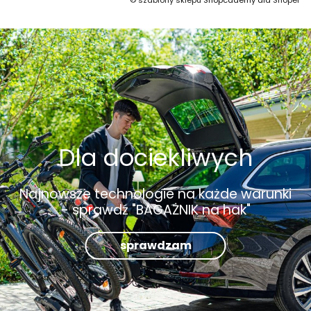
©
szablony sklepu
Shopcademy dla
Shoper
Dla dociekliwych
Najnowsze technologie na każde warunki
- sprawdź "BAGAŻNIK na hak"
sprawdzam