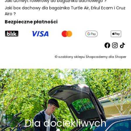
Jaki uchwyt rowerowy do bagażnika dachowego ?
Jaki box dachowy dla bagażnika Turtle Air, Erkul Ecam i Cruz
Airo ?
Bezpieczne płatności
©
szablony sklepu
Shopcademy dla
Shoper
Dla dociekliwych