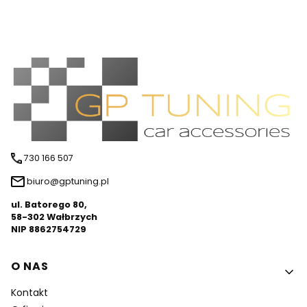
730 166 507
biuro@gptuning.pl
ul. Batorego 80,
58-302 Wałbrzych
NIP 8862754729
Linki w stopce
O NAS
Kontakt