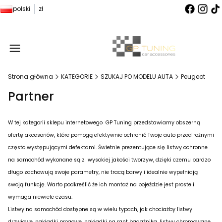
polski
zł
Produ
Strona główna
KATEGORIE
SZUKAJ PO MODELU AUTA
Peugeot
Partner
W tej kategorii sklepu internetowego GP Tuning przedstawiamy obszerną
ofertę akcesoriów, które pomogą efektywnie ochronić Twoje auto przed rożnymi
często występującymi defektami. Świetnie prezentujące się listwy ochronne
na samochód wykonane są z wysokiej jakości tworzyw, dzięki czemu bardzo
długo zachowują swoje parametry, nie tracą barwy i idealnie wypełniają
swoją funkcję. Warto podkreślić że ich montaż na pojeździe jest proste i
wymaga niewiele czasu.
Listwy na samochód dostępne są w wielu typach, jak chociażby listwy
drzwiowe, nakładki progowe, nakładki na rant bagażnika, listwy chromowane