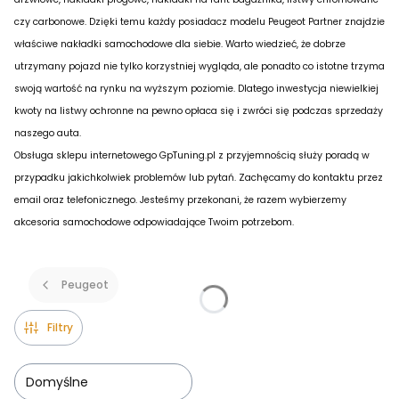
czy carbonowe. Dzięki temu każdy posiadacz modelu Peugeot Partner znajdzie
właściwe nakładki samochodowe dla siebie. Warto wiedzieć, że dobrze
utrzymany pojazd nie tylko korzystniej wygląda, ale ponadto co istotne trzyma
swoją wartość na rynku na wyższym poziomie. Dlatego inwestycja niewielkiej
kwoty na listwy ochronne na pewno opłaca się i zwróci się podczas sprzedaży
naszego auta.
Obsługa sklepu internetowego GpTuning.pl z przyjemnością służy poradą w
przypadku jakichkolwiek problemów lub pytań. Zachęcamy do kontaktu przez
email oraz telefonicznego. Jesteśmy przekonani, że razem wybierzemy
akcesoria samochodowe odpowiadające Twoim potrzebom.
Peugeot
Filtry
Domyślne