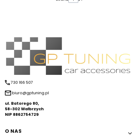
730 166 507
biuro@gptuning.pl
ul. Batorego 80,
58-302 Wałbrzych
NIP 8862754729
Linki w stopce
O NAS